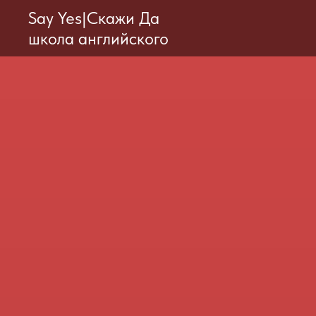
Say Yes|Скажи Да
школа английского