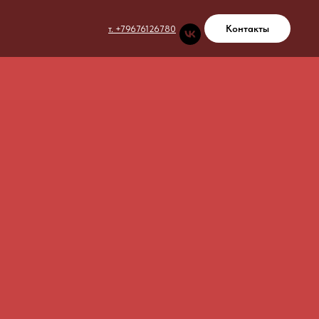
Контакты
т. +79676126780